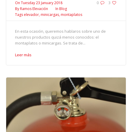
On
Tuesday 23 January 2018
0
3
By
Ramos Elevación
In
Blog
Tags
elevador
,
minicargas
,
montaplatos
En esta ocasión, queremos hablaros sobre uno de
nuestros productos quizá menos conocidos: el
montaplatos o minicargas. Se trata de...
Leer más