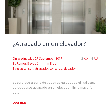
¿Atrapado en un elevador?
On
Wednesday 27 September 2017
2
4
By
Ramos Elevación
In
Blog
Tags
ascensor
,
atrapado
,
consejos
,
elevador
Seguro que alguno de vosotros ha pasado el mal trago
de quedarse atrapado en un elevador. En la mayoría
de...
Leer más