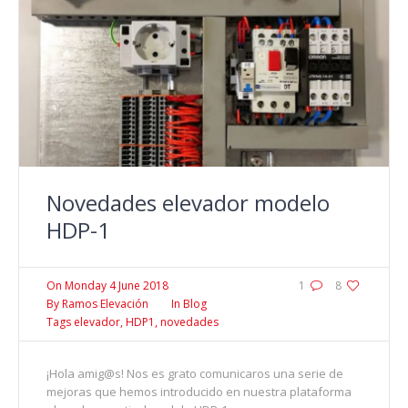
Novedades elevador modelo
HDP-1
On
Monday 4 June 2018
1
8
By
Ramos Elevación
In
Blog
Tags
elevador
,
HDP1
,
novedades
¡Hola amig@s! Nos es grato comunicaros una serie de
mejoras que hemos introducido en nuestra plataforma