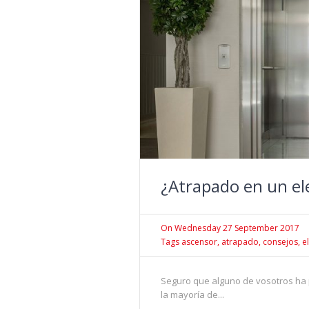
¿Atrapado en un el
On
Wednesday 27 September 2017
Tags
ascensor
,
atrapado
,
consejos
,
e
Seguro que alguno de vosotros ha 
la mayoría de...