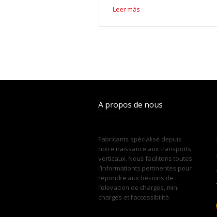
Leer más
A propos de nous
Fabricants spécialisé depuis
notre naissance aux transports
verticaux. Nous facilitons toutes
l’informationts pertinentes pour
repondre aux besoins de
l’elevacion de charges, mini
charges et l’accessibilité.