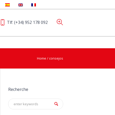
Tlf:
(+34) 952 178 092
Home
/
consejos
Recherche