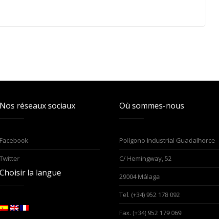
Nos réseaux sociaux
Où sommes-nous
Facebook
Polígono Industrial Guadalhorce
Twitter
C/ Hemingway, 52
Choisir la langue
29004 Málaga
Tel. (+34) 952 178 092
Fax. (+34) 952 179 069