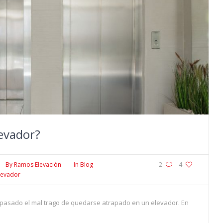
evador?
By
Ramos Elevación
In
Blog
2
4
levador
pasado el mal trago de quedarse atrapado en un elevador. En