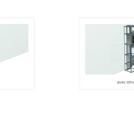
1
avec stru