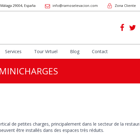
, Málaga
29004
,
España
info@ramoselevacion.com
Zona Cliente
Services
Tour Virtuel
Blog
Contact
 MINICHARGES
rtical de petites charges, principalement dans le secteur de la restaura
s peuvent être installés dans des espaces très réduits.