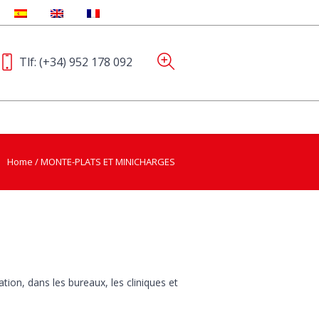
Tlf:
(+34) 952 178 092
Home
/
MONTE-PLATS ET MINICHARGES
tion, dans les bureaux, les cliniques et