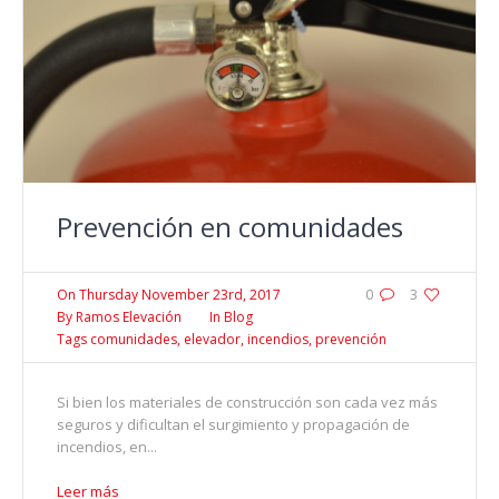
Prevención en comunidades
On
Thursday November 23rd, 2017
0
3
By
Ramos Elevación
In
Blog
Tags
comunidades
,
elevador
,
incendios
,
prevención
Si bien los materiales de construcción son cada vez más
seguros y dificultan el surgimiento y propagación de
incendios, en...
Leer más